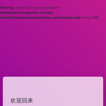
Warning
: Array to string conversion in
/www/wwwroot/ppqdh.com/wp-
content/themes/onenav/inc/wp-optimization.php
on line
113
欢迎回来